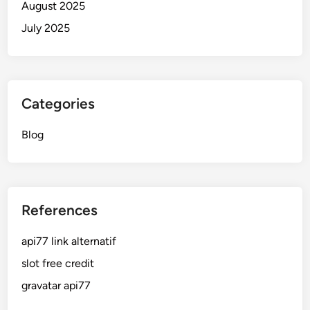
August 2025
July 2025
Categories
Blog
References
api77 link alternatif
slot free credit
gravatar api77