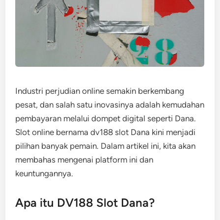
Industri perjudian online semakin berkembang
pesat, dan salah satu inovasinya adalah kemudahan
pembayaran melalui dompet digital seperti Dana.
Slot online bernama dv188 slot Dana kini menjadi
pilihan banyak pemain. Dalam artikel ini, kita akan
membahas mengenai platform ini dan
keuntungannya.
Apa itu DV188 Slot Dana?