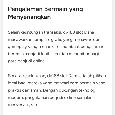
Pengalaman Bermain yang
Menyenangkan
Selain keuntungan transaksi, dv188 slot Dana
menawarkan tampilan grafis yang menawan dan
gameplay yang menarik. Ini membuat pengalaman
bermain menjadi lebih seru dan menghibur bagi
para penjudi online.
Secara keseluruhan, dv188 slot Dana adalah pilihan
ideal bagi mereka yang mencari cara bermain yang
praktis dan aman. Dengan dukungan teknologi
modern, pengalaman berjudi online semakin
menyenangkan.