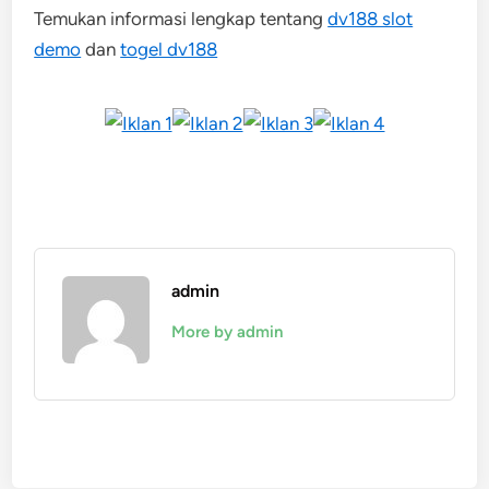
Temukan informasi lengkap tentang
dv188 slot
demo
dan
togel dv188
admin
More by admin