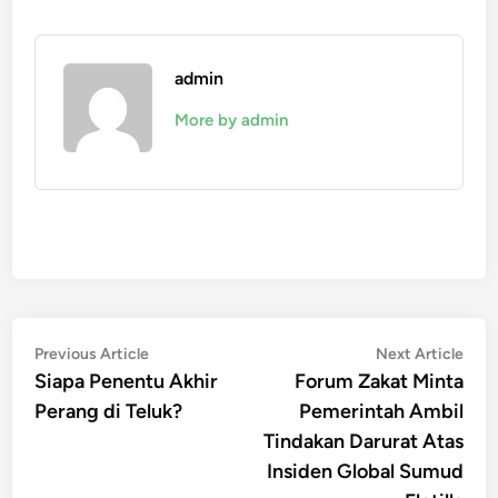
admin
More by admin
Post
Previous
Nex
Previous Article
Next Article
article:
artic
Siapa Penentu Akhir
Forum Zakat Minta
navigation
Perang di Teluk?
Pemerintah Ambil
Tindakan Darurat Atas
Insiden Global Sumud