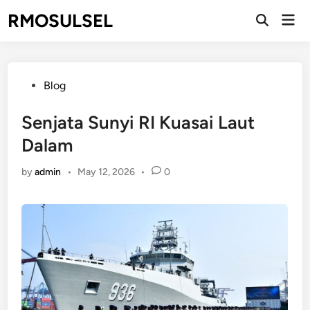
Skip
RMOSULSEL
Mai
to
Men
content
Posted
Blog
in
Senjata Sunyi RI Kuasai Laut
Dalam
by
admin
•
May 12, 2026
•
0