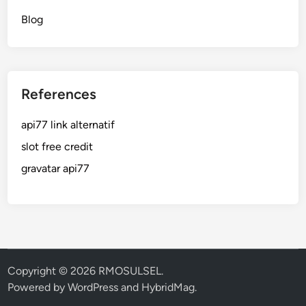
Blog
References
api77 link alternatif
slot free credit
gravatar api77
Copyright © 2026
RMOSULSEL
.
Powered by
WordPress
and
HybridMag
.